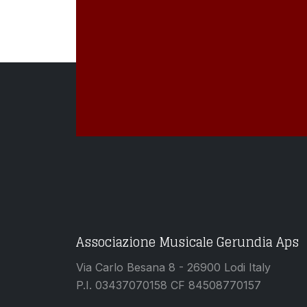
Associazione Musicale Gerundia Aps
Via Carlo Besana 8 - 26900 Lodi Italy
P.I. 03437070158 CF 84508770157