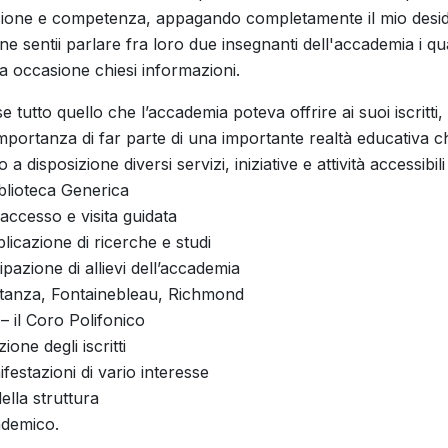
ione e competenza, appagando completamente il mio deside
one sentii parlare fra loro due insegnanti dell'accademia i q
ma occasione chiesi informazioni.
 tutto quello che l’accademia poteva offrire ai suoi iscritt
portanza di far parte di una importante realtà educativa che
disposizione diversi servizi, iniziative e attività accessibili a t
blioteca Generica
accesso e visita guidata
licazione di ricerche e studi
pazione di allievi dell’accademia
ostanza, Fontainebleau, Richmond
– il Coro Polifonico
one degli iscritti
festazioni di vario interesse
della struttura
ademico.