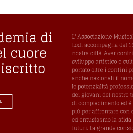
demia di
L' Associazione Musica
Lodi accompagna dal 197
el cuore
nostra città. Aver contr
sviluppo artistico e cul
iscritto
portato oltre i confini p
anche nazionali il nome,
le potenzialità professi
dei giovani del nostro t
di compiacimento ed è 
più per affrontare con
ed entusiasmo la sfida 
futuri. La grande consi