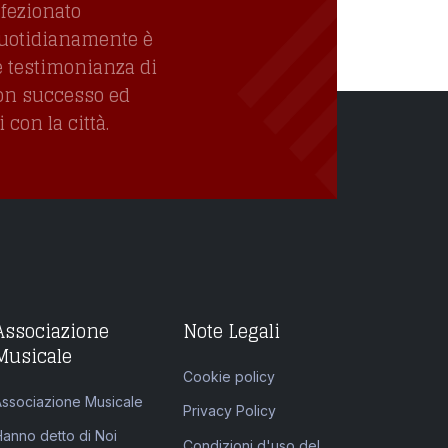
ffezionato
quotidianamente è
e testimonianza di
con successo ed
con la città.
Associazione
Note Legali
Musicale
Cookie policy
Associazione Musicale
Privacy Policy
Hanno detto di Noi
Condizioni d'uso del