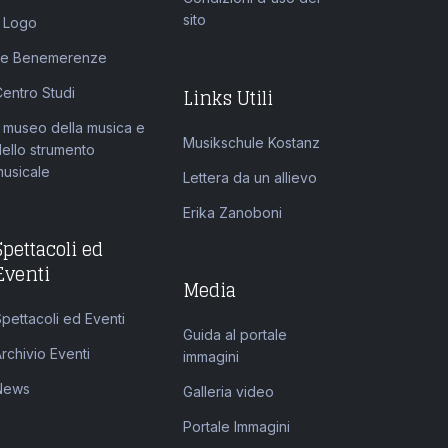
sito
l Logo
Le Benemerenze
Links Utili
Centro Studi
l museo della musica e
Musikschule Kostanz
dello strumento
musicale
Lettera da un allievo
Erika Zanoboni
Spettacoli ed
Eventi
Media
pettacoli ed Eventi
Guida al portale
rchivio Eventi
immagini
News
Galleria video
Portale Immagini