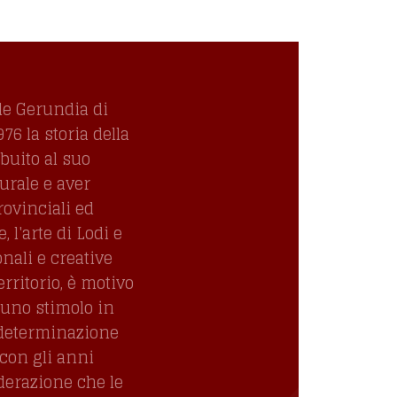
le Gerundia di
6 la storia della
ibuito al suo
turale e aver
rovinciali ed
 l'arte di Lodi e
onali e creative
erritorio, è motivo
uno stimolo in
 determinazione
con gli anni
derazione che le