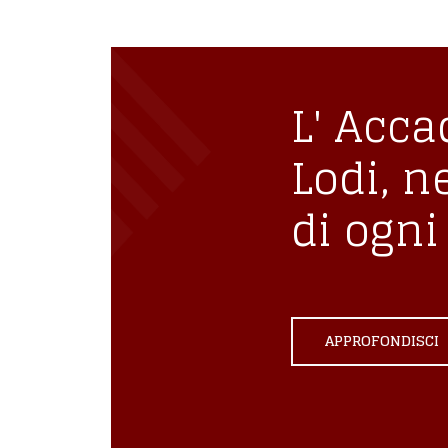
L' Acca
Lodi, n
di ogni 
APPROFONDISCI