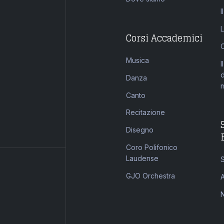
I
Corsi Accademici
Musica
I
Danza
Canto
Recitazione
Disegno
Coro Polifonico
Laudense
S
GJO Orchestra
A