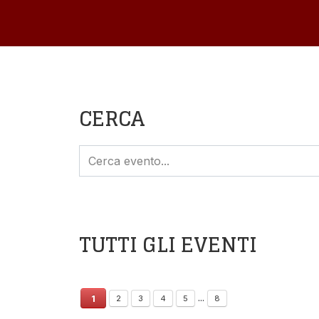
CERCA
TUTTI GLI EVENTI
...
1
2
3
4
5
8