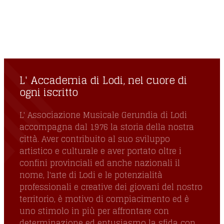
L' Accademia di Lodi, nel cuore di ogni
iscritto
L' Accademia di Lodi, nel cuore di
ogni iscritto
L' Associazione Musicale Gerundia di Lodi
accompagna dal 1976 la storia della nostra
città. Aver contribuito al suo sviluppo
artistico e culturale e aver portato oltre i
confini provinciali ed anche nazionali il
nome, l'arte di Lodi e le potenzialità
professionali e creative dei giovani del nostro
territorio, è motivo di compiacimento ed è
uno stimolo in più per affrontare con
determinazione ed entusiasmo la sfida con