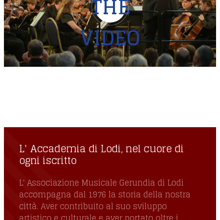
THE
VIDEO
L' Accademia di Lodi, nel cuore di ogni
iscritto
L' Accademia di Lodi, nel cuore di
ogni iscritto
L' Associazione Musicale Gerundia di Lodi
accompagna dal 1976 la storia della nostra
città. Aver contribuito al suo sviluppo
artistico e culturale e aver portato oltre i