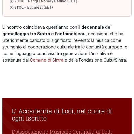
🕖 20:00 – Parigi / Roma / Berlino (CET)
🕖 21:00 – Bucarest (EET)
L'incontro coincideva quest'anno con il
decennale del
gemellaggio tra Sintra e Fontainebleau
, occasione che ha
ulteriormente caricato di significato l'evento: la musica come
strumento di cooperazione culturale tra le comunità europee, e
come linguaggio condiviso tra generazioni. L'iniziativa è
sostenuta dal
Comune di Sintra
e dalla Fondazione CulturSintra.
L' Accademia di Lodi, nel cuore di ogni
iscritto
L' Accademia di Lodi, nel cuore di
ogni iscritto
L' Associazione Musicale Gerundia di Lodi