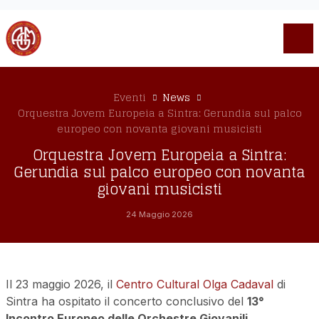
Eventi
News
Orquestra Jovem Europeia a Sintra: Gerundia sul palco
europeo con novanta giovani musicisti
Orquestra Jovem Europeia a Sintra:
Gerundia sul palco europeo con novanta
giovani musicisti
24 Maggio 2026
Il 23 maggio 2026, il
Centro Cultural Olga Cadaval
di
Sintra ha ospitato il concerto conclusivo del
13°
Incontro Europeo delle Orchestre Giovanili
,