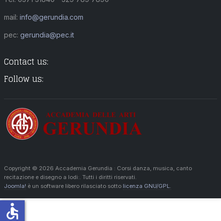
mail:
info@gerundia.com
pec:
gerundia@pec.it
Contact us:
Follow us:
Copyright © 2026 Accademia Gerundia : Corsi danza, musica, canto
recitazione e disegno a lodi:. Tutti i diritti riservati.
Joomla!
è un software libero rilasciato sotto
licenza GNU/GPL.
accessible