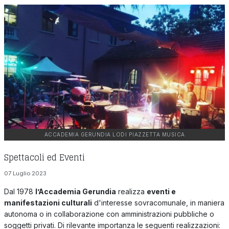
ACCADEMIA GERUNDIA LODI PIAZZETTA MUSICA
Spettacoli ed Eventi
07 Luglio 2023
Dal 1978
l’Accademia Gerundia
realizza
eventi e
manifestazioni culturali
d'interesse sovracomunale, in maniera
autonoma o in collaborazione con amministrazioni pubbliche o
soggetti privati. Di rilevante importanza le seguenti realizzazioni: