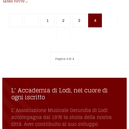
LEGGI TUTTO …
1
2
3
4
Pagina 4 di 4
L' Accademia di Lodi, nel cuore di
ogni iscritto
L' Associazione Musicale Gerundia di Lodi
accompagna dal 1976 la storia della nostra
città. Aver contribuito al suo sviluppo